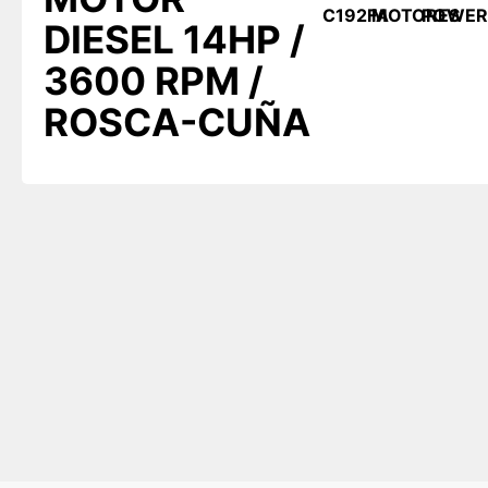
C192FA
MOTORES
POWER
DIESEL 14HP /
3600 RPM /
ROSCA-CUÑA