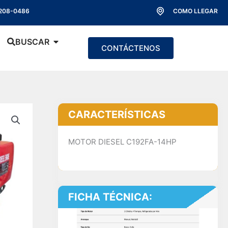
 208-0486
COMO LLEGAR
ir Distribuidores
Abrir Buscar
BUSCAR
CONTÁCTENOS
CARACTERÍSTICAS
MOTOR DIESEL C192FA-14HP
FICHA TÉCNICA: