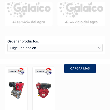
GENERADORES
MOTORES
Ordenar productos:
CARGAR MÁS
C192FA
C186FA