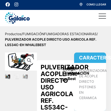
Ir
F
I
COMO LLEGAR
a
n
al
c
s
contenido
e
t
b
a
o
g
o
r
Productos
/
FUMIGACIÓN
FUMIGADORAS ESTACIONARIAS
/
k
a
m
PULVERIZADOR ACOPLE DIRECTO USO AGRICOLA REF.
LS534C-EH WHALEBEST
CARACTERÍS
PULVERIZADOR
Linea:
Marca:
Codigo:
PULVERIZADORA
ACOPLE
FUMIGACIÓN
Whale
LS534C-
DE ACOPLE
Best
DIRECTO
EH
DIRECTO
USO
PISTONES
AGRICOLA
EN
CERAMICA
REF.
LS534C-