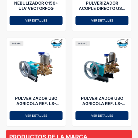
NEBULIZADOR C150+
PULVERIZADOR
ULV VECTORFOG
ACOPLE DIRECTO USO
AGRICOLA REF.
LS534C-EH
VER DETALLES
VER DETALLES
WHALEBEST
LS524C
LS534C
PULVERIZADOR USO
PULVERIZADOR USO
AGRICOLA REF. LS-
AGRICOLA REF. LS-
524C WHALEBEST
534C WHALEBEST
VER DETALLES
VER DETALLES
PRODUCTOS DE LA MARCA