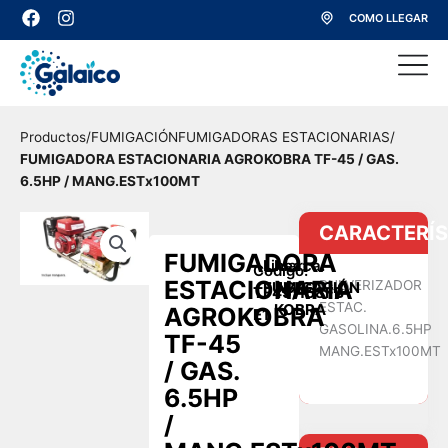
Ir
F
I
COMO LLEGAR
a
n
al
c
s
contenido
e
t
b
a
o
g
o
r
Productos
/
FUMIGACIÓN
FUMIGADORAS ESTACIONARIAS
/
k
a
m
FUMIGADORA ESTACIONARIA AGROKOBRA TF-45 / GAS.
6.5HP / MANG.ESTx100MT
CARACTERÍS
FUMIGADORA
Linea:
Marca:
Codigo:
ESTACIONARIA
PULVERIZADOR
FUMIGACIÓN
AGRO
TF45/168FB-
ESTAC.
KOBRA
AGROKOBRA
E1
GASOLINA.6.5HP
TF-45
MANG.ESTx100MT
/ GAS.
6.5HP
/