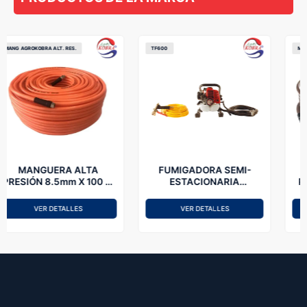
TF600
MANGAGROKOBRA10MM
FUMIGADORA SEMI-
MANGUERA ALTA
0 M
ESTACIONARIA
PRESIÓN 10mm X 100 M
UM
AGROKOBRA TF-600
AGROKOBRA CAFÉ
PARA FUMIGACIÓN
VER DETALLES
VER DETALLES